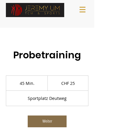
Probetraining
25
Schweizer
45 Min.
4
CHF 25
Franken
5
M
Sportplatz Deutweg
i
n
.
Weiter