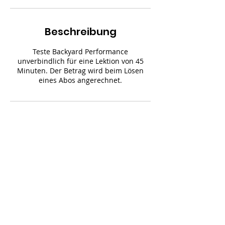
Beschreibung
Teste Backyard Performance
unverbindlich für eine Lektion von 45
Minuten. Der Betrag wird beim Lösen
eines Abos angerechnet.
Kontaktangaben
Grüzefeldstrasse 28, 8400 Winterthur,
Schweiz
Jeremy Lim, Bahnhofplatz 14, 8400 CH-Winterthur,
079 373 16 53
© Jeremy Lim 2021