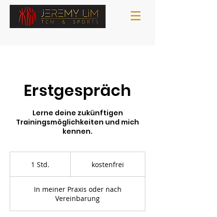
Erstgespräch
Lerne deine zukünftigen
Trainingsmöglichkeiten und mich
kennen.
kostenfrei
1 Std.
1
kostenfrei
S
t
In meiner Praxis oder nach
d
Vereinbarung