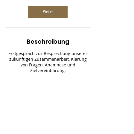
Weiter
Beschreibung
Erstgespräch zur Besprechung unserer
zukünftigen Zusammenarbeit, Klärung
von Fragen, Anamnese und
Zielvereinbarung.
Kontaktangaben
0793731653
jeremylim@bluewin.ch
Bahnhofplatz 14, 8400 Winterthur,
Schweiz